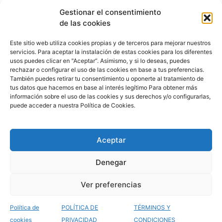
Gestionar el consentimiento
de las cookies
© 2025 WeMaster
Este sitio web utiliza cookies propias y de terceros para mejorar nuestros
servicios. Para aceptar la instalación de estas cookies para los diferentes
info@esmeeting.es
usos puedes clicar en "Aceptar”. Asimismo, y si lo deseas, puedes
rechazar o configurar el uso de las cookies en base a tus preferencias.
Política de privacidad
También puedes retirar tu consentimiento u oponerte al tratamiento de
Términos y condiciones
tus datos que hacemos en base al interés legítimo Para obtener más
información sobre el uso de las cookies y sus derechos y/o configurarlas,
puede acceder a nuestra Política de Cookies.
Desarrollado por
Esmeeting Eventos
Aceptar
LinkedIn
Facebook
Twitter
Denegar
Ver preferencias
Política de
POLÍTICA DE
TÉRMINOS Y
cookies
PRIVACIDAD
CONDICIONES